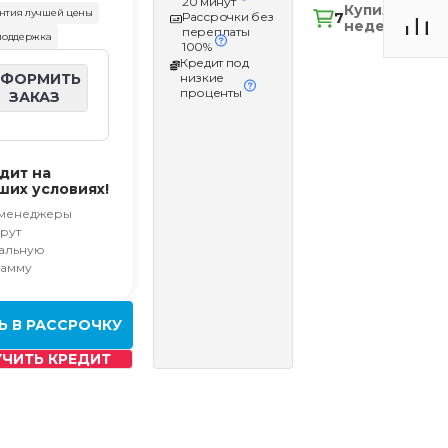
20 минут
Купили на
нтия лучшей цены
7
Рассрочки без
неделе
переплаты
 поддержка
100%
Кредит под
низкие
ФОРМИТЬ
проценты
ЗАКАЗ
дит на
ших условиях!
менеджеры
рут
альную
амму
Ь В РАССРОЧКУ
ЧИТЬ КРЕДИТ