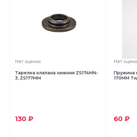
Нет оценок
Нет оцено
Тарелка клапана нижняя ZS174MN-
Пружина 
3, ZS177MM
170MM T
130 ₽
60 ₽