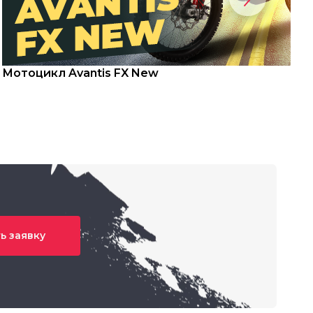
Мотоцикл Avantis FX New
С
ь заявку