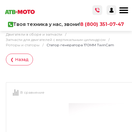
Твоя техника у нас, звони!
8 (800) 351-07-47
Главная
/
Каталог товаров
/
Запчасти
/
Двигатели в сборе и запчасти
/
Запчасти для двигателей с вертикальным цилиндром
/
Роторы и статоры
/
Статор генератора 170MM TwinCam
❮ Назад
В сравнение