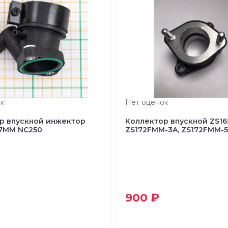
к
Нет оценок
р впускной инжектор
Коллектор впускной ZS1
77MM NC250
ZS172FMM-3A, ZS172FMM-5
900 ₽