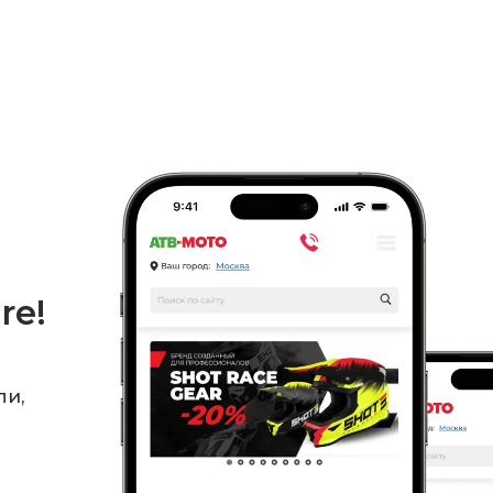
re!
ли,