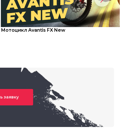
Мотоцикл Avantis FX New
С
ь заявку