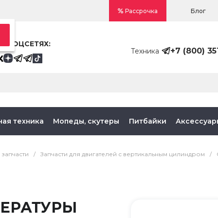
Блог
Рассрочка
В СОЦСЕТЯХ:
+7 (800) 35
Техника
ная техника
Мопеды, скутеры
Питбайки
Аксессуар
 запчасти
/
Запчасти для двигателей с вертикальным цилиндром
/
ПЕРАТУРЫ