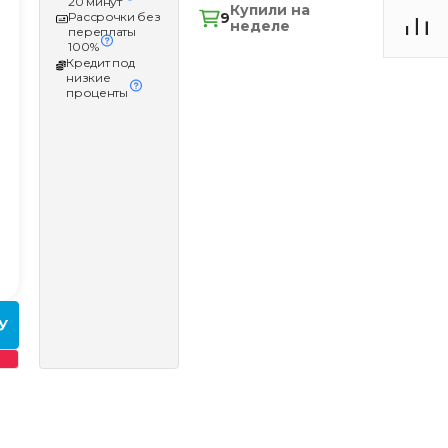
20 минут
Купили на
9
Рассрочки без
неделе
переплаты
100%
Кредит под
низкие
проценты
У