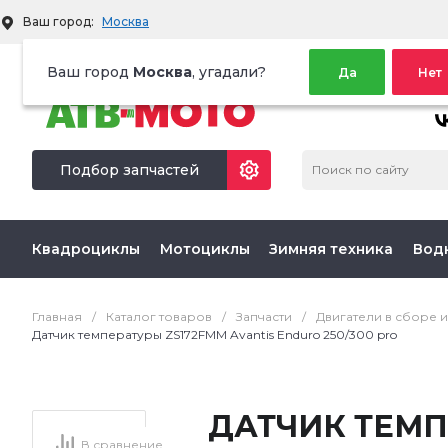
Ваш город:
Москва
Территория активного отдыха
Ваш город
Москва
, угадали?
Да
Нет
МЫ 
Подбор запчастей
Квадроциклы
Мотоциклы
Зимняя техника
Вод
Главная
/
Каталог товаров
/
Запчасти
/
Двигатели в сборе и
Датчик температуры ZS172FMM Avantis Enduro 250/300 pro
ДАТЧИК ТЕМ
В сравнение