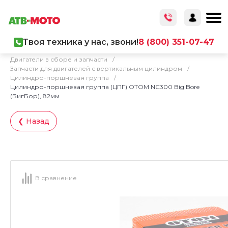
Твоя техника у нас, звони!
8 (800) 351-07-47
Главная
/
Каталог товаров
/
Запчасти
/
Двигатели в сборе и запчасти
/
Запчасти для двигателей с вертикальным цилиндром
/
Цилиндро-поршневая группа
/
Цилиндро-поршневая группа (ЦПГ) OTOM NC300 Big Bore
(БигБор), 82мм
❮ Назад
В сравнение