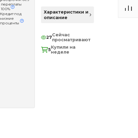
переплаты
100%
Характеристики и
Кредит под
описание
низкие
проценты
Сейчас
27
просматривают
Купили на
5
неделе