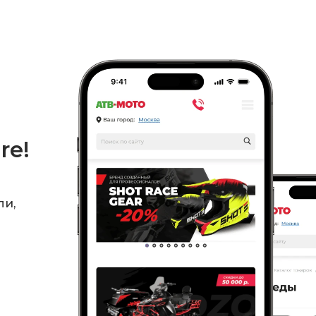
re!
ли,