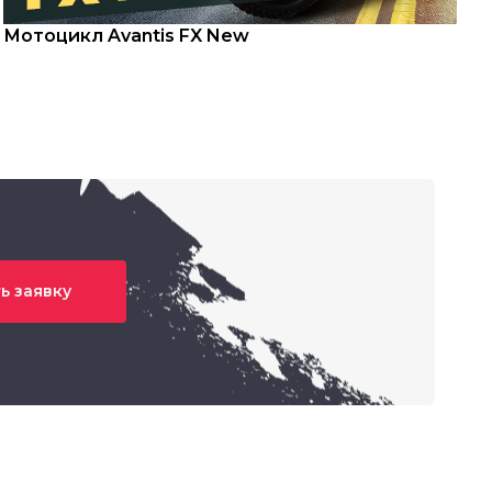
Мотоцикл Avantis FX New
С
ь заявку