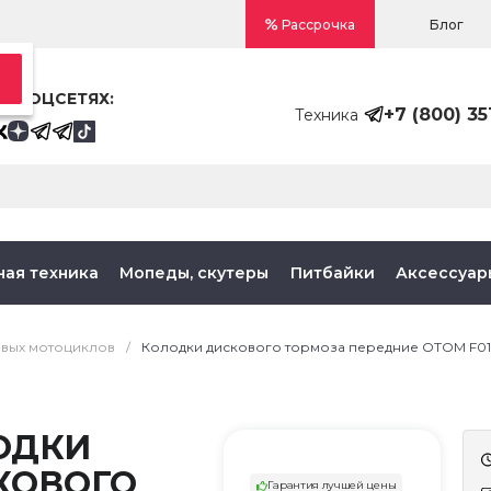
Блог
Рассрочка
В СОЦСЕТЯХ:
+7 (800) 35
Техника
ная техника
Мопеды, скутеры
Питбайки
Аксессуар
овых мотоциклов
/
Колодки дискового тормоза передние OTOM F01 
ОДКИ
КОВОГО
Гарантия лучшей цены