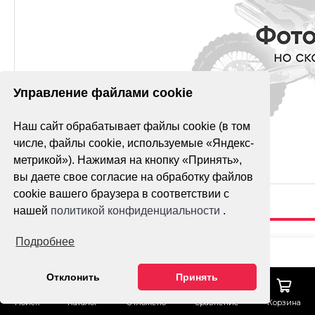
Управление файлами cookie
Наш сайт обрабатывает файлы cookie (в том
числе, файлы cookie, используемые «Яндекс-
метрикой»). Нажимая на кнопку «Принять»,
вы даете свое согласие на обработку файлов
cookie вашего браузера в соответствии с
нашей
политикой конфиденциальности
.
Подробнее
КРЕПЛЕНИЕ
ЗАЩИТЫ РУК
Гарантия лучшей 
Отклонить
Принять
OTOM ТИП 4,5
Тех. поддержка
Поиск
Каталог
Отложено
Сравнение
Корзина
Доставка