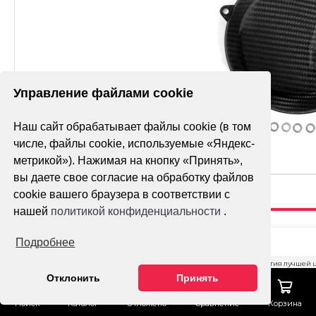
Управление файлами cookie
Наш сайт обрабатывает файлы cookie (в том
числе, файлы cookie, используемые «Яндекс-
метрикой»). Нажимая на кнопку «Принять»,
вы даете свое согласие на обработку файлов
cookie вашего браузера в соответствии с
нашей
политикой конфиденциальности
.
КРЫШКИ
Подробнее
ДВИГАТЕЛЯ NC
Гарантия лучшей 
Отклонить
Принять
OTOM
Тех. поддержка
КОМПЛЕКТ ТИП
Поиск
Каталог
Отложено
Сравнение
Корзина
ОФОРМИТ