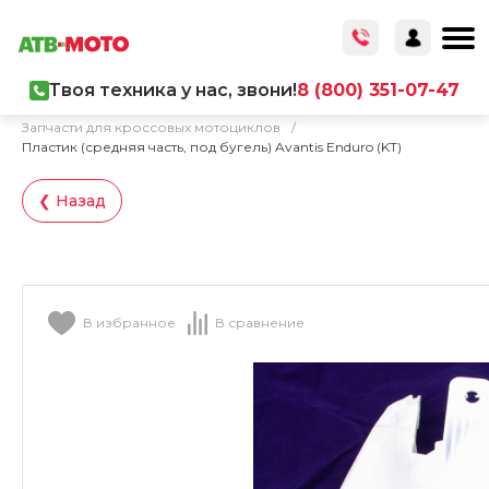
Твоя техника у нас, звони!
8 (800) 351-07-47
Главная
/
Каталог товаров
/
Запчасти
/
Запчасти для кроссовых мотоциклов
/
Пластик (средняя часть, под бугель) Avantis Enduro (KT)
❮ Назад
В избранное
В сравнение