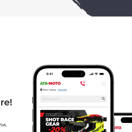
re!
ли,