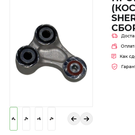
(КО
SHE
СБО
Доста
Оплат
Как сд
Гаран