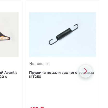
Нет оценок
й Avantis
Пружина педали заднего тормоза
20 с
MT250