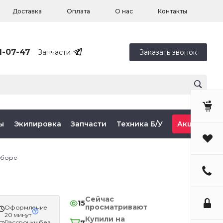
Доставка
Оплата
О нас
Контакты
1-07-47
Запчасти
Заказать звонок
ы
Экипировка
Запчасти
Техника Б/У
Акции
 сборе
Сейчас
15
просматривают
Оформление
20 минут
Купили на
Рассрочки без