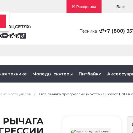
Блог
Рассрочка
В СОЦСЕТЯХ:
+7 (800) 35
Техника
ная техника
Мопеды, скутеры
Питбайки
Аксессуар
овых мотоциклов
/
Тяга рычага прогрессии (косточка) Sherco END в
А РЫЧАГА
ГРЕССИИ
Гарантия лучшей цены