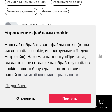
Рамки под номерные знаки
Расширители арок
Решетки радиатора
Чехлы для ключа
Только в наличии
Управление файлами cookie
Фильтр
По популярности
Наш сайт обрабатывает файлы cookie (в том
числе, файлы cookie, используемые «Яндекс-
метрикой»). Нажимая на кнопку «Принять»,
вы даете свое согласие на обработку файлов
cookie вашего браузера в соответствии с
нашей
политикой конфиденциальности
.
Подробнее
Нет оценок
Нет оценок
Отклонить
Принять
Поиск
Каталог
Отложено
Сравнение
Корзина
Коврики в салон Audi
Чехол для ключа