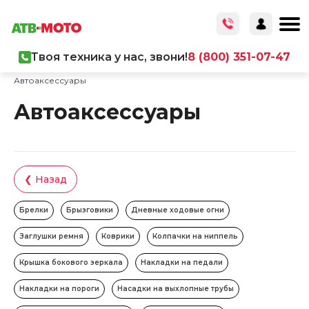
Твоя техника у нас, звони!
8 (800) 351-07-47
Главная
/
Каталог товаров
/
Аксессуары
/
Автоаксессуары
Автоаксессуары
❮ Назад
Брелки
Брызговики
Дневные ходовые огни
Заглушки ремня
Коврики
Колпачки на ниппель
Крышка бокового зеркала
Накладки на педали
Накладки на пороги
Насадки на выхлопные трубы