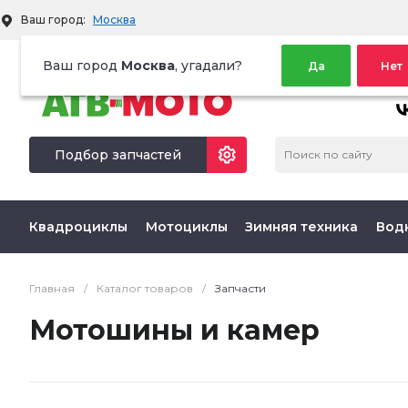
Ваш город:
Москва
Территория активного отдыха
Ваш город
Москва
, угадали?
Да
Нет
МЫ 
Подбор запчастей
Квадроциклы
Мотоциклы
Зимняя техника
Вод
Главная
/
Каталог товаров
/
Запчасти
Мотошины и камер