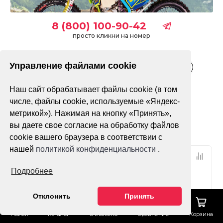
8 (800) 100-90-42
просто кликни на номер
Управление файлами cookie
Взрослые
Детские
Подростковые
Электрические
Наш сайт обрабатывает файлы cookie (в том
Только в наличии
числе, файлы cookie, используемые «Яндекс-
метрикой»). Нажимая на кнопку «Принять»,
Фильтр
По популярности
вы даете свое согласие на обработку файлов
cookie вашего браузера в соответствии с
нашей
политикой конфиденциальности
.
Подробнее
Отклонить
Принять
Поиск
Каталог
Отложено
Сравнение
Корзина