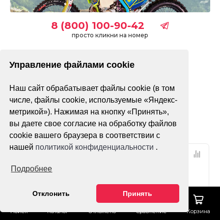
8 (800) 100-90-42
просто кликни на номер
Управление файлами cookie
без ПТС
с ПТС
Наш сайт обрабатывает файлы cookie (в том
Только в наличии
числе, файлы cookie, используемые «Яндекс-
метрикой»). Нажимая на кнопку «Принять»,
Фильтр
По популярности
вы даете свое согласие на обработку файлов
cookie вашего браузера в соответствии с
нашей
политикой конфиденциальности
.
Подробнее
Отклонить
Принять
Поиск
Каталог
Отложено
Сравнение
Корзина