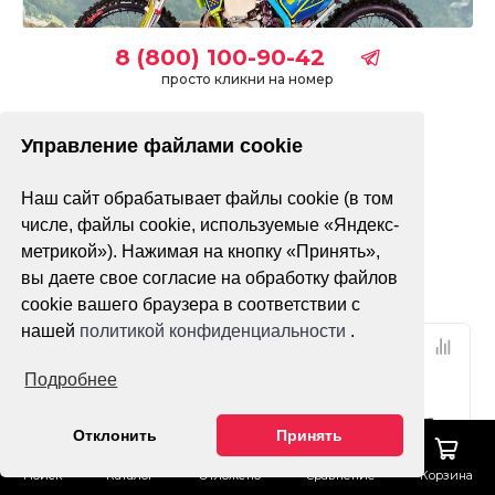
8 (800) 100-90-42
просто кликни на номер
Управление файлами cookie
без ПТС
с ПТС
Наш сайт обрабатывает файлы cookie (в том
Только в наличии
числе, файлы cookie, используемые «Яндекс-
метрикой»). Нажимая на кнопку «Принять»,
Фильтр
По популярности
вы даете свое согласие на обработку файлов
cookie вашего браузера в соответствии с
нашей
политикой конфиденциальности
.
Подробнее
Отклонить
Принять
Поиск
Каталог
Отложено
Сравнение
Корзина