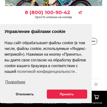
8 (800) 100-90-42
просто кликни на номер
Управление файлами cookie
Распродажа
Водная техника
Зимняя техника
Квадроциклы
Мопеды, скутеры
Мотоциклы
Питбайки
Наш сайт обрабатывает файлы cookie (в том
числе, файлы cookie, используемые «Яндекс-
Только в наличии
метрикой»). Нажимая на кнопку «Принять»,
вы даете свое согласие на обработку файлов
cookie вашего браузера в соответствии с
Фильтр
По популярности
нашей
политикой конфиденциальности
.
Подробнее
Отклонить
Принять
Поиск
Каталог
Отложено
Сравнение
Корзина