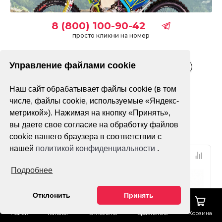
8 (800) 100-90-42
просто кликни на номер
Управление файлами cookie
Взрослые
Детские
Подростковые
Электрические
Наш сайт обрабатывает файлы cookie (в том
Только в наличии
числе, файлы cookie, используемые «Яндекс-
метрикой»). Нажимая на кнопку «Принять»,
Фильтр
По популярности
вы даете свое согласие на обработку файлов
cookie вашего браузера в соответствии с
нашей
политикой конфиденциальности
.
НДС 22%
НДС 22%
Подробнее
Новое поступление!
ПТС
Лучший подарок
4x4
Отклонить
Принять
Поиск
Каталог
Отложено
Сравнение
Корзина