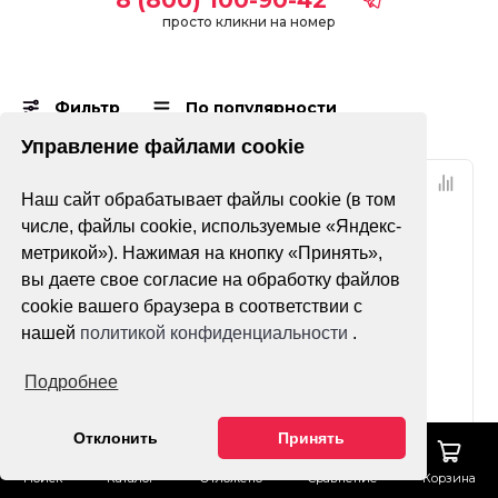
просто кликни на номер
Фильтр
По популярности
Управление файлами cookie
Наш сайт обрабатывает файлы cookie (в том
числе, файлы cookie, используемые «Яндекс-
метрикой»). Нажимая на кнопку «Принять»,
вы даете свое согласие на обработку файлов
cookie вашего браузера в соответствии с
нашей
политикой конфиденциальности
.
Нет оценок
Нет оценок
Подробнее
Масло
Масло вилочное
Отклонить
Принять
трансмиссионное
Maxima Fork Oil
Maxima Hypoid Gear
Standard Hydraulic
Поиск
Каталог
Отложено
Сравнение
Корзина
Lube Premium 80w90
20wt 1л