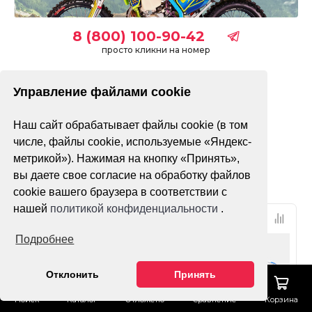
8 (800) 100-90-42
просто кликни на номер
Управление файлами cookie
без ПТС
с ПТС
Наш сайт обрабатывает файлы cookie (в том
Только в наличии
числе, файлы cookie, используемые «Яндекс-
метрикой»). Нажимая на кнопку «Принять»,
Фильтр
По популярности
вы даете свое согласие на обработку файлов
cookie вашего браузера в соответствии с
нашей
политикой конфиденциальности
.
Подробнее
Отклонить
Принять
Поиск
Каталог
Отложено
Сравнение
Корзина