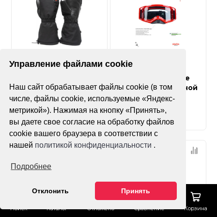
Нет оценок
Нет оценок
Управление файлами cookie
Варежки зимние
STARKS Кроссовые
Наш сайт обрабатывает файлы cookie (в том
Starks М1
очки №130 с двойной
линзой
числе, файлы cookie, используемые «Яндекс-
метрикой»). Нажимая на кнопку «Принять»,
вы даете свое согласие на обработку файлов
cookie вашего браузера в соответствии с
нашей
политикой конфиденциальности
.
Подробнее
Отклонить
Принять
Поиск
Каталог
Отложено
Сравнение
Корзина