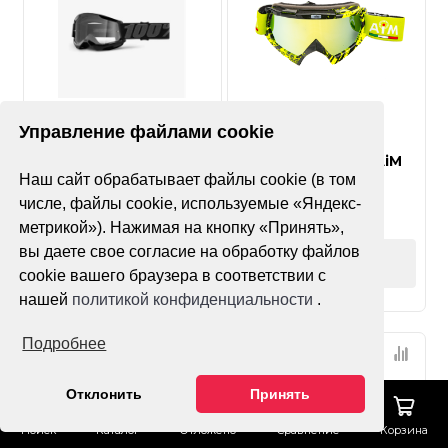
Нет оценок
Нет оценок
Управление файлами cookie
Очки подростковые
Очки кроссовые AiM
Наш сайт обрабатывает файлы cookie (в том
100% Strata 2 Youth
(PRO) 157-600
числе, файлы cookie, используемые «Яндекс-
метрикой»). Нажимая на кнопку «Принять»,
вы даете свое согласие на обработку файлов
Оформить заказ
cookie вашего браузера в соответствии с
нашей
политикой конфиденциальности
.
Подробнее
Отклонить
Принять
Поиск
Каталог
Отложено
Сравнение
Корзина