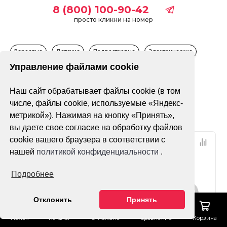
8 (800) 100-90-42
просто кликни на номер
Взрослые
Детские
Подростковые
Электрические
Управление файлами cookie
Только в наличии
Наш сайт обрабатывает файлы cookie (в том
числе, файлы cookie, используемые «Яндекс-
Фильтр
По популярности
метрикой»). Нажимая на кнопку «Принять»,
вы даете свое согласие на обработку файлов
cookie вашего браузера в соответствии с
4x4
нашей
политикой конфиденциальности
.
Подробнее
Отклонить
Принять
Поиск
Каталог
Отложено
Сравнение
Корзина
Нет оценок
Нет оценок