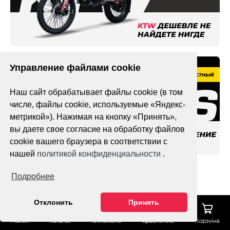
Управление файлами cookie
Наш сайт обрабатывает файлы cookie (в том
числе, файлы cookie, используемые «Яндекс-
метрикой»). Нажимая на кнопку «Принять»,
вы даете свое согласие на обработку файлов
cookie вашего браузера в соответствии с
нашей
политикой конфиденциальности
.
Подробнее
Отклонить
Принять
Один из крупнейших в России
маркетплейсов по продаже
Поиск
Каталог
Отложено
Сравнение
Корзина