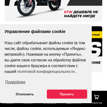
Управление файлами cookie
Наш сайт обрабатывает файлы cookie (в том
числе, файлы cookie, используемые «Яндекс-
метрикой»). Нажимая на кнопку «Принять»,
вы даете свое согласие на обработку файлов
cookie вашего браузера в соответствии с
нашей
политикой конфиденциальности
.
Подробнее
Отклонить
Принять
Один из крупнейших в России
маркетплейсов по продаже
Поиск
Каталог
Отложено
Сравнение
Корзина