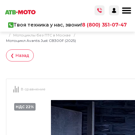
Твоя техника у нас, звони!
8 (800) 351-07-47
Главная
/
Каталог товаров
/
Мототехника
/
Мотоциклы
/
Мотоциклы без ПТС в Москве
/
Мотоцикл Avantis Just CB300F (2025)
❮ Назад
В сравнение
НДС 22%