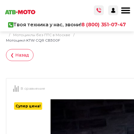
Твоя техника у нас, звони!
8 (800) 351-07-47
Главная
/
Каталог товаров
/
Мототехника
/
Мотоциклы
/
Мотоциклы без ПТС в Москве
/
Мотоцикл KTW CQR CB300F
❮ Назад
В сравнение
Супер цена!