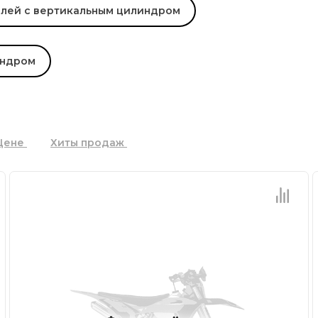
елей с вертикальным цилиндром
индром
Цене
Хиты продаж