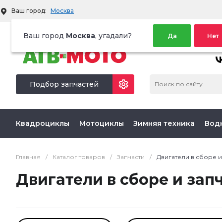
Ваш город:
Москва
Территория активного отдыха
Ваш город
Москва
, угадали?
Да
Нет
МЫ 
Подбор запчастей
Квадроциклы
Мотоциклы
Зимняя техника
Вод
Главная
/
Каталог товаров
/
Запчасти
/
Двигатели в сборе и
Двигатели в сборе и зап