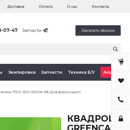
Доставка
Оплата
О нас
Контакты
1-07-47
Запчасти
Заказать звонок
ы
Экипировка
Запчасти
Техника Б/У
Акции
такама T500 (60V 1500W R8 Дифференциал)
КВАДРОЦИК
GREENCAMEL