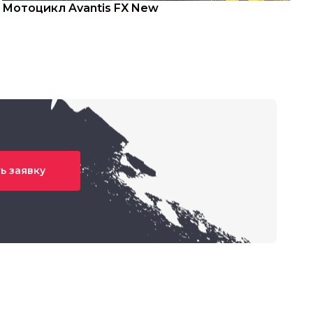
Мотоцикл Avantis FX New
С
ь заявку