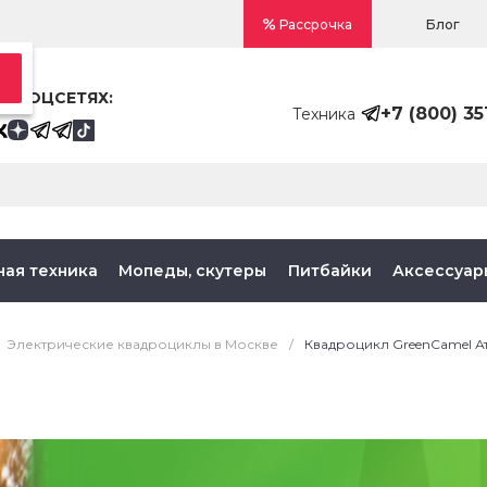
Блог
Рассрочка
В СОЦСЕТЯХ:
+7 (800) 35
Техника
ная техника
Мопеды, скутеры
Питбайки
Аксессуар
Электрические квадроциклы в Москве
/
Квадроцикл GreenCamel А