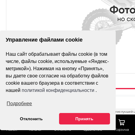
Управление файлами cookie
Наш сайт обрабатывает файлы cookie (в том
числе, файлы cookie, используемые «Яндекс-
метрикой»). Нажимая на кнопку «Принять»,
вы даете свое согласие на обработку файлов
cookie вашего браузера в соответствии с
нашей
политикой конфиденциальности
.
АНТИФРИЗ
Подробнее
MOTUL AUTO
Гарантия лучшей 
COOL EXPERT
Отклонить
Принять
Тех. поддержка
1Л.
Поиск
Каталог
Отложено
Сравнение
Корзина
ОФОРМИТ