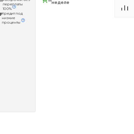
11
неделе
переплаты
100%
Кредит под
низкие
проценты