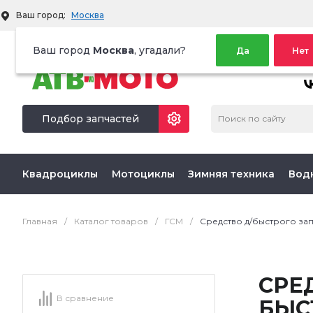
Ваш город:
Москва
Территория активного отдыха
Ваш город
Москва
, угадали?
Да
Нет
МЫ 
Подбор запчастей
Квадроциклы
Мотоциклы
Зимняя техника
Вод
Главная
/
Каталог товаров
/
ГСМ
/
Средство д/быстрого запу
СРЕ
В сравнение
БЫС