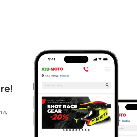
re!
ли,