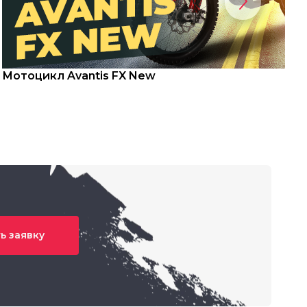
Мотоцикл Avantis FX New
С
ь заявку