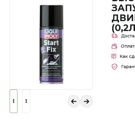
ЗАП
ДВИ
(0,2Л
Доста
Оплат
Как сд
Гаран