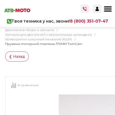
Твоя техника у нас, звони!
8 (800) 351-07-47
Главная
/
Каталог товаров
/
Запчасти
/
Двигатели в сборе и запчасти
/
Запчасти для двигателей с вертикальным цилиндром
/
Кривошипно-шатунный механизм (КШМ)
/
Пружина стопорной пластины 170MM TwinCam
❮ Назад
В сравнение