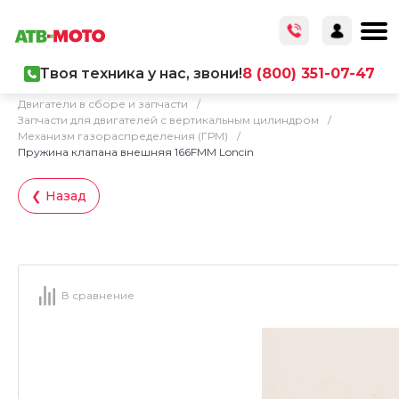
Твоя техника у нас, звони!
8 (800) 351-07-47
Главная
/
Каталог товаров
/
Запчасти
/
Двигатели в сборе и запчасти
/
Запчасти для двигателей с вертикальным цилиндром
/
Механизм газораспределения (ГРМ)
/
Пружина клапана внешняя 166FMM Loncin
❮ Назад
В сравнение