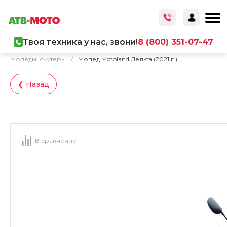
Твоя техника у нас, звони!
8 (800) 351-07-47
Главная
/
Каталог товаров
/
Мототехника
/
Мопеды, скутеры
/
Мопед Motoland Дельта (2021 г.)
❮ Назад
В сравнение