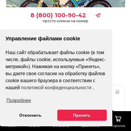
8 (800) 100-90-42
просто кликни на номер
Управление файлами cookie
без ПТС
с ПТС
Наш сайт обрабатывает файлы cookie (в том
Только в наличии
числе, файлы cookie, используемые «Яндекс-
метрикой»). Нажимая на кнопку «Принять»,
Фильтр
По популярности
вы даете свое согласие на обработку файлов
cookie вашего браузера в соответствии с
нашей
политикой конфиденциальности
.
НДС 22%
НДС 22%
Подробнее
ПТС
ПТС
Отклонить
Принять
Поиск
Каталог
Отложено
Сравнение
Корзина