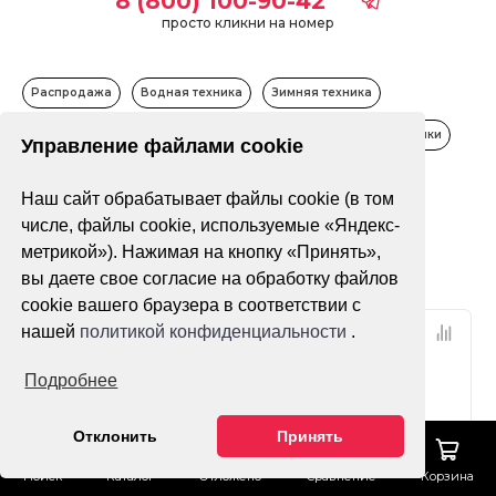
8 (800) 100-90-42
просто кликни на номер
Распродажа
Водная техника
Зимняя техника
Квадроциклы
Мопеды, скутеры
Мотоциклы
Питбайки
Управление файлами cookie
Только в наличии
Наш сайт обрабатывает файлы cookie (в том
числе, файлы cookie, используемые «Яндекс-
метрикой»). Нажимая на кнопку «Принять»,
Фильтр
По популярности
вы даете свое согласие на обработку файлов
cookie вашего браузера в соответствии с
нашей
политикой конфиденциальности
.
НДС 22%
НДС 22%
Сезонная распродажа
Сезонная распродажа
Подробнее
Хит сезона
Хит сезона
Отклонить
Принять
Поиск
Каталог
Отложено
Сравнение
Корзина