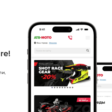
re!
ли,