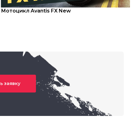
Мотоцикл Avantis FX New
С
ь заявку