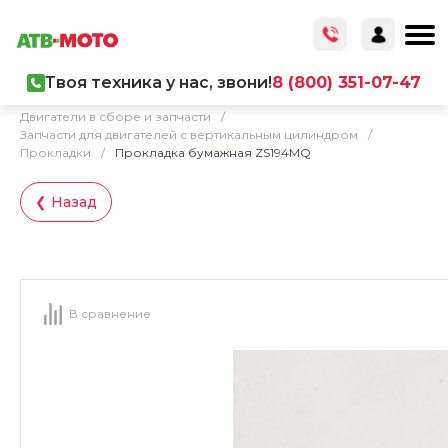
Твоя техника у нас, звони!
8 (800) 351-07-47
Главная
/
Каталог товаров
/
Запчасти
/
Двигатели в сборе и запчасти
/
Запчасти для двигателей с вертикальным цилиндром
/
Прокладки
/
Прокладка бумажная ZS194MQ
❮ Назад
В сравнение