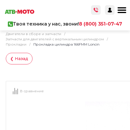
Твоя техника у нас, звони!
8 (800) 351-07-47
Главная
/
Каталог товаров
/
Запчасти
/
Двигатели в сборе и запчасти
/
Запчасти для двигателей с вертикальным цилиндром
/
Прокладки
/
Прокладка цилиндра 166FMM Loncin
❮ Назад
В сравнение