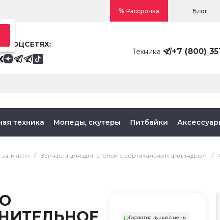
Блог
Рассрочка
В СОЦСЕТЯХ:
+7 (800) 35
Техника
ная техника
Мопеды, скутеры
Питбайки
Аксессуар
 запчасти
/
Запчасти для двигателей с вертикальным цилиндром
/
О
НИТЕЛЬНОЕ
Гарантия лучшей цены