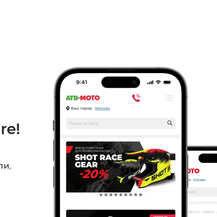
re!
ли,