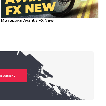
Мотоцикл Avantis FX New
С
ь заявку