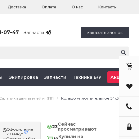
Доставка
Оплата
О нас
Контакты
1-07-47
Запчасти
Заказать звонок
ы
Экипировка
Запчасти
Техника Б/У
Акции
Сальники двигателей и КПП
/
Кольцо уплотнительное 54x3
Сейчас
23
просматривают
Оформление
20 минут
Купили на
Рассрочки без