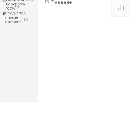
10
неделе
переплаты
100%
Кредит под
низкие
проценты