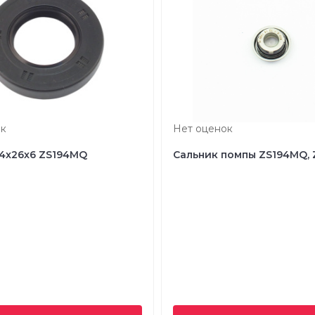
к
Нет оценок
14x26x6 ZS194MQ
Сальник помпы ZS194MQ,