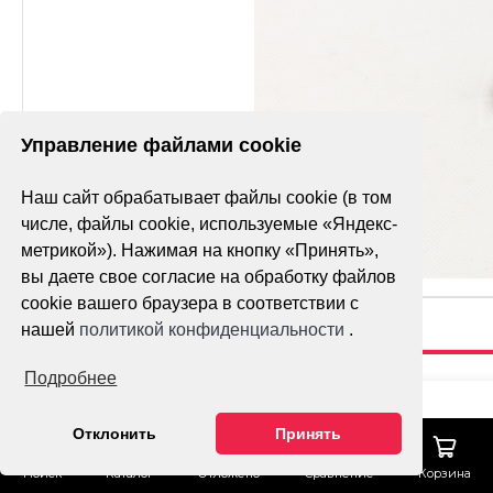
Управление файлами cookie
Наш сайт обрабатывает файлы cookie (в том
числе, файлы cookie, используемые «Яндекс-
метрикой»). Нажимая на кнопку «Принять»,
вы даете свое согласие на обработку файлов
cookie вашего браузера в соответствии с
нашей
политикой конфиденциальности
.
Подробнее
САЛЬНИК
22X34X7 170MM
Отклонить
Принять
Гарантия лучшей 
TWINCAM
Тех. поддержка
Поиск
Каталог
Отложено
Сравнение
Корзина