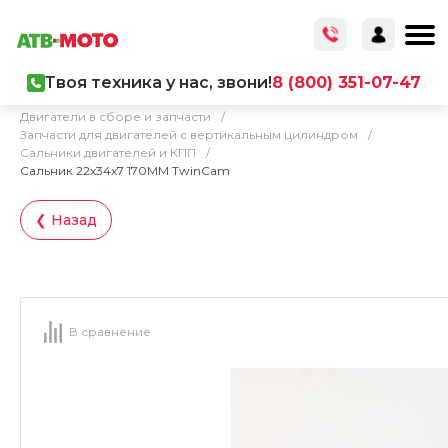
Твоя техника у нас, звони!
8 (800) 351-07-47
Главная
/
Каталог товаров
/
Запчасти
/
Двигатели в сборе и запчасти
/
Запчасти для двигателей с вертикальным цилиндром
/
Сальники двигателей и КПП
/
Сальник 22x34x7 170MM TwinCam
❮ Назад
В сравнение