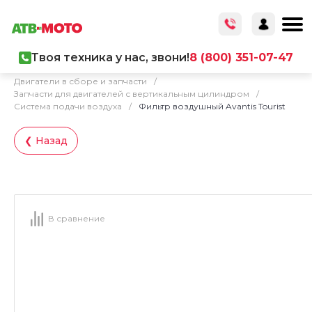
Твоя техника у нас, звони!
8 (800) 351-07-47
Главная
/
Каталог товаров
/
Запчасти
/
Двигатели в сборе и запчасти
/
Запчасти для двигателей с вертикальным цилиндром
/
Система подачи воздуха
/
Фильтр воздушный Avantis Tourist
❮ Назад
В сравнение