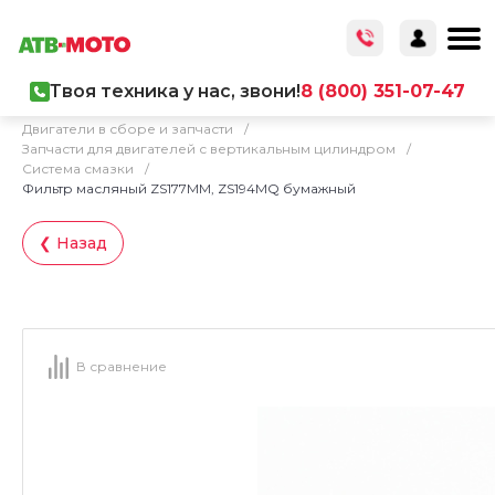
Твоя техника у нас, звони!
8 (800) 351-07-47
Главная
/
Каталог товаров
/
Запчасти
/
Двигатели в сборе и запчасти
/
Запчасти для двигателей с вертикальным цилиндром
/
Система смазки
/
Фильтр масляный ZS177MM, ZS194MQ бумажный
❮ Назад
В сравнение