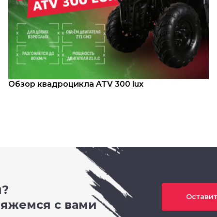
Обзор квадроцикла ATV 300 lux
и?
Оставит
вяжемся с вами