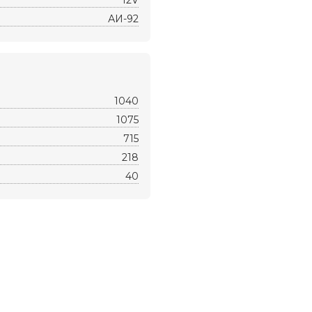
12V
АИ-92
1040
1075
715
218
40