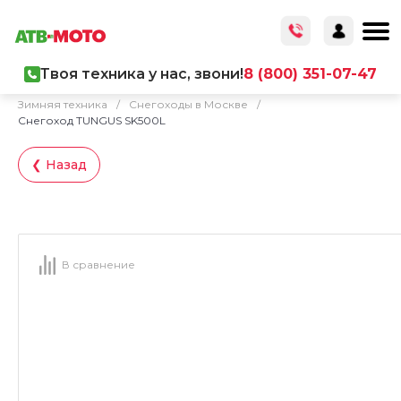
Твоя техника у нас, звони!
8 (800) 351-07-47
Главная
/
Каталог товаров
/
Мототехника
/
Зимняя техника
/
Снегоходы в Москве
/
Снегоход TUNGUS SK500L
❮ Назад
В сравнение