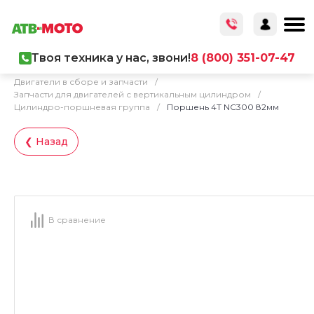
Твоя техника у нас, звони!
8 (800) 351-07-47
Главная
/
Каталог товаров
/
Запчасти
/
Двигатели в сборе и запчасти
/
Запчасти для двигателей с вертикальным цилиндром
/
Цилиндро-поршневая группа
/
Поршень 4T NC300 82мм
❮ Назад
В сравнение