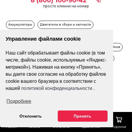
8 (800) 100-90-42
просто кликни на номер
Аккумуляторы
Двигатели в сборе и запчасти
Запчасти для квадроциклов
Управление файлами cookie
Запчасти для кроссовых мотоциклов
Запчасти для питбайков
Наш сайт обрабатывает файлы cookie (в том
Запчасти для электрической техники
Звезды приводные
числе, файлы cookie, используемые «Яндекс-
метрикой»). Нажимая на кнопку «Принять»,
Мотопластик
Мотошины и камер
Свечи зажигания
вы даете свое согласие на обработку файлов
Цепи приводные
Шины для квадроциклов
cookie вашего браузера в соответствии с
нашей
политикой конфиденциальности
.
Только в наличии
Подробнее
Фильтр
По популярности
Отклонить
Принять
Поиск
Каталог
Отложено
Сравнение
Корзина