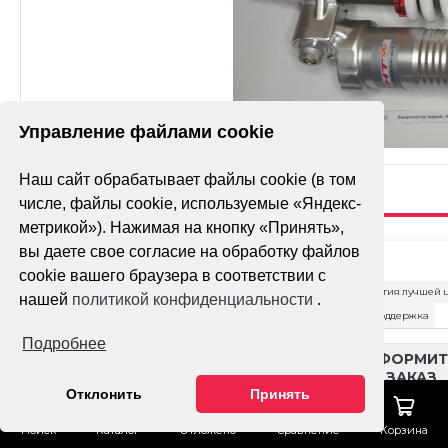
Управление файлами cookie
Наш сайт обрабатывает файлы cookie (в том
числе, файлы cookie, используемые «Яндекс-
метрикой»). Нажимая на кнопку «Принять»,
АМОРТИЗАТОР
вы даете свое согласие на обработку файлов
cookie вашего браузера в соответствии с
ЗАДНИЙ, HTW
Гарантия лучшей 
нашей
политикой конфиденциальности
.
AVANTIS KN320
Тех. поддержка
Подробнее
Доставка
ОФОРМИТ
ЗАКАЗ
Оплата
Отклонить
Принять
Как сделать заказ
Поиск
Каталог
Отложено
Сравнение
Корзина