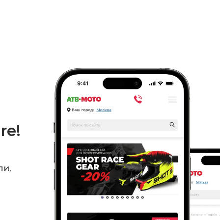
re!
ли,