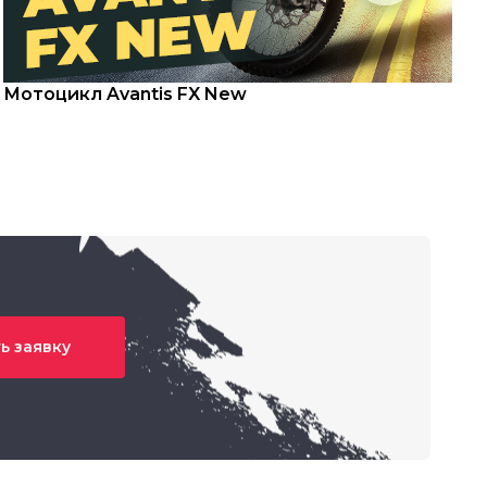
Мотоцикл Avantis FX New
С
ь заявку