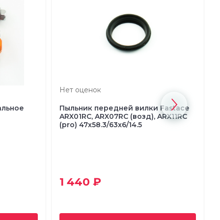
Нет оценок
альное
Пыльник передней вилки Fastace
ARX01RC, ARX07RC (возд), ARX11RC
(pro) 47x58.3/63x6/14.5
1 440 ₽