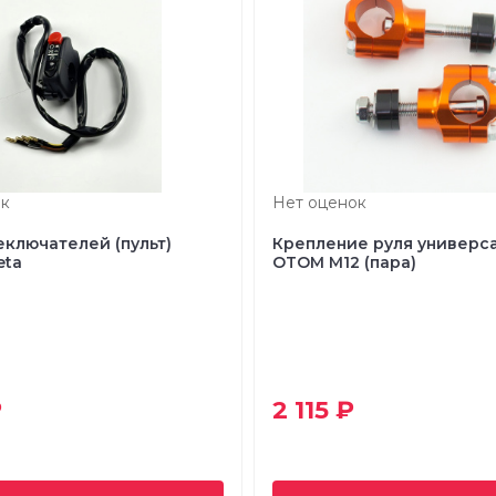
к
Нет оценок
еключателей (пульт)
Крепление руля универс
eta
OTOM M12 (пара)
₽
2 115 ₽