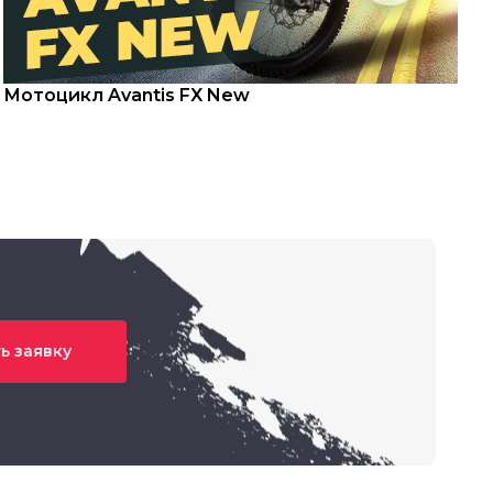
Мотоцикл Avantis FX New
С
ь заявку