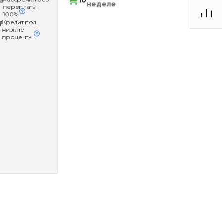
10
неделе
переплаты
100%
Кредит под
низкие
проценты