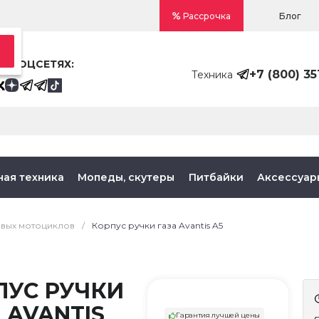
Блог
Рассрочка
В СОЦСЕТЯХ:
+7 (800) 35
Техника
ная техника
Мопеды, скутеры
Питбайки
Аксессуар
овых мотоциклов
/
Корпус ручки газа Avantis A5
ПУС РУЧКИ
 AVANTIS
Гарантия лучшей цены