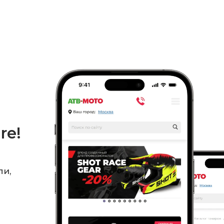
re!
ли,