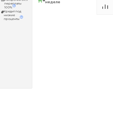
8
неделе
переплаты
100%
Кредит под
низкие
проценты