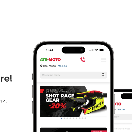
re!
ли,