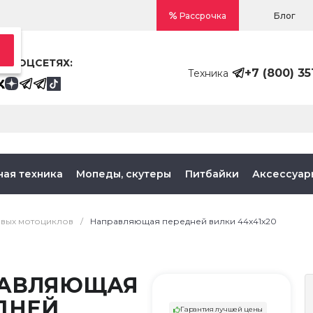
Блог
Рассрочка
В СОЦСЕТЯХ:
+7 (800) 35
Техника
ная техника
Мопеды, скутеры
Питбайки
Аксессуар
овых мотоциклов
/
Направляющая передней вилки 44х41х20
АВЛЯЮЩАЯ
ДНЕЙ
Гарантия лучшей цены