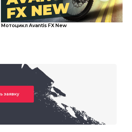
Мотоцикл Avantis FX New
С
ь заявку