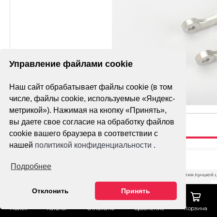
Управление файлами cookie
Наш сайт обрабатывает файлы cookie (в том
числе, файлы cookie, используемые «Яндекс-
метрикой»). Нажимая на кнопку «Принять»,
вы даете свое согласие на обработку файлов
cookie вашего браузера в соответствии с
нашей
политикой конфиденциальности
.
РЫЧАГ
Подробнее
ПРОГРЕССИИ
Гарантия лучшей 
(МАЯТНИК) A5
Тех. поддержка
Отклонить
Принять
LUX, A6 LUX
ОФОРМИТ
Поиск
Каталог
Отложено
Сравнение
Корзина
ЗАКАЗ